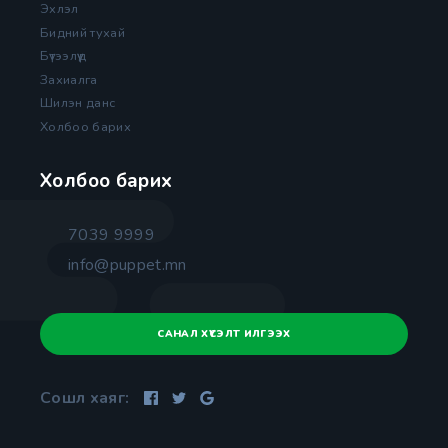
Эхлэл
Бидний тухай
Бүтээлүүд
Захиалга
Шилэн данс
Холбоо барих
Холбоо барих
7039 9999
info@puppet.mn
САНАЛ ХҮСЭЛТ ИЛГЭЭХ
Сошл хаяг: