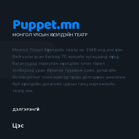
Puppet.mn
МОНГОЛ УЛСЫН ХҮҮХЭЛДЭЙН ТЕАТР
Монгол Улсын Хүүхэлдэйн театр нь 1948 онд анх үүсэн
байгуулагдсан бөгөөд 70 жилийн хугацаанд хүүхэд,
багачуудад зориулан хүүхэлдэйн олон төрөл
хэлбэрээр уран бүтээлээ туурвиж соёл, урлагийн
боловсролыг олон нийтэд түгээн дэлгэрүүлэн ажиллаж
буй хүүхэлдэйн урлагийн цорын ганц мэргэжлийн
театр юм.
ДЭЛГЭРЭНГҮЙ
Цэс