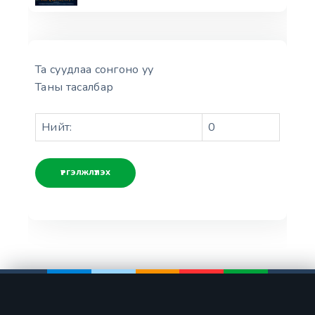
Та суудлаа сонгоно уу
Таны тасалбар
Нийт:
0
ҮРГЭЛЖЛҮҮЛЭХ