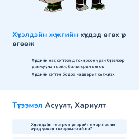
Хүүхэлдэйн жүжгийн
хүүхдэд өгөх үр
өгөөж
Хүүхдийн нас сэтгэхүйд тохирсон уран бүтээлээр
дамжуулан соёл, боловсрол олгох
Хүүхдийн сэтгэн бодох чадварыг хөгжүүлэх
Түгээмэл
Асуулт, Хариулт
Хүүхэлдэйн театрын үзвэрийг ямар насны
хүүхэд үзэхэд тохиромжтой вэ?