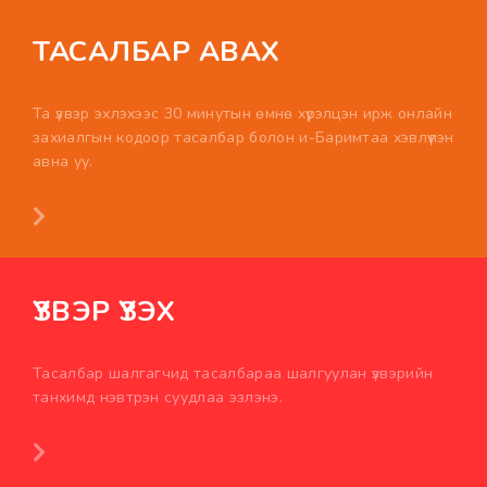
ТАСАЛБАР АВАХ
Та үзвэр эхлэхээс 30 минутын өмнө хүрэлцэн ирж онлайн
захиалгын кодоор тасалбар болон и-Баримтаа хэвлүүлэн
авна уу.
ҮЗВЭР ҮЗЭХ
Тасалбар шалгагчид тасалбараа шалгуулан үзвэрийн
танхимд нэвтрэн суудлаа эзлэнэ.