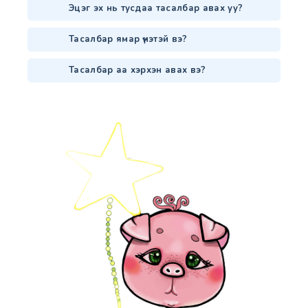
Эцэг эх нь тусдаа тасалбар авах уу?
Тасалбар ямар үнэтэй вэ?
Тасалбар аа хэрхэн авах вэ?