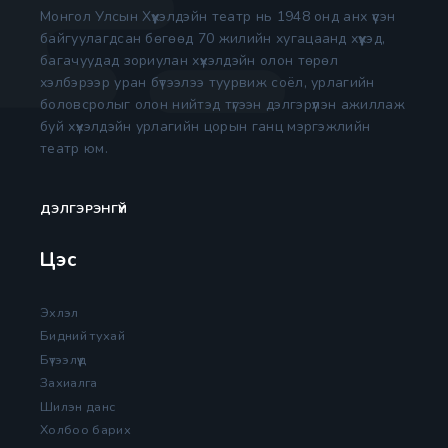
Монгол Улсын Хүүхэлдэйн театр нь 1948 онд анх үүсэн
байгуулагдсан бөгөөд 70 жилийн хугацаанд хүүхэд,
багачуудад зориулан хүүхэлдэйн олон төрөл
хэлбэрээр уран бүтээлээ туурвиж соёл, урлагийн
боловсролыг олон нийтэд түгээн дэлгэрүүлэн ажиллаж
буй хүүхэлдэйн урлагийн цорын ганц мэргэжлийн
театр юм.
ДЭЛГЭРЭНГҮЙ
Цэс
Эхлэл
Бидний тухай
Бүтээлүүд
Захиалга
Шилэн данс
Холбоо барих