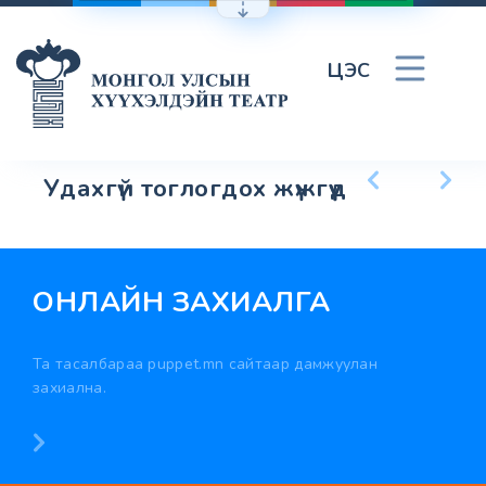
ЦЭС
Удахгүй тоглогдох жүжгүүд
ОНЛАЙН ЗАХИАЛГА
Та тасалбараа puppet.mn сайтаар дамжуулан
захиална.