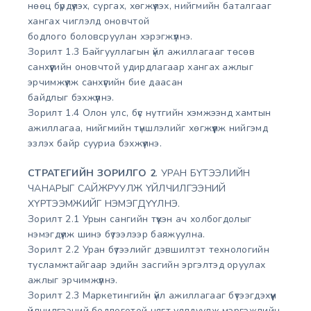
нөөц бүрдүүлэх, сургах, хөгжүүлэх, нийгмийн баталгааг
хангах чиглэлд оновчтой
бодлого боловсруулан хэрэгжүүлнэ.
Зорилт 1.3 Байгууллагын үйл ажиллагааг төсөв
санхүүгийн оновчтой удирдлагаар хангах ажлыг
эрчимжүүлж санхүүгийн бие даасан
байдлыг бэхжүүлнэ.
Зорилт 1.4 Олон улс, бүс нутгийн хэмжээнд хамтын
ажиллагаа, нийгмийн түншлэлийг хөгжүүлж нийгэмд
эзлэх байр сууриа бэхжүүлнэ.
СТРАТЕГИЙН ЗОРИЛГО 2
. УРАН БҮТЭЭЛИЙН
ЧАНАРЫГ САЙЖРУУЛЖ ҮЙЛЧИЛГЭЭНИЙ
ХҮРТЭЭМЖИЙГ НЭМЭГДҮҮЛНЭ.
Зорилт 2.1 Урын сангийн түүхэн ач холбогдолыг
нэмэгдүүлж шинэ бүтээлээр баяжуулна.
Зорилт 2.2 Уран бүтээлийг дэвшилтэт технологийн
тусламжтайгаар эдийн засгийн эргэлтэд оруулах
ажлыг эрчимжүүлнэ.
Зорилт 2.3 Маркетингийн үйл ажиллагааг бүтээгдэхүүн
үйлчилгээний бодлоготой нягт уялдуулж мэргэжлийн