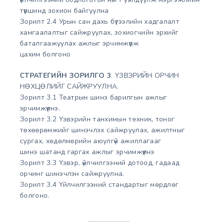
түвшинд зохион байгуулна
Зорилт 2.4 Урын сан дахь бүтээлийн хадгалалт
хамгаалалтыг сайжруулах, зохиогчийн эрхийг
баталгаажуулах ажлыг эрчимжүүлж
цахим болгоно
СТРАТЕГИЙН ЗОРИЛГО 3
. ҮЗВЭРИЙН ОРЧИН
НӨХЦӨЛИЙГ САЙЖРУУЛНА.
Зорилт 3.1 Театрын шинэ барилгын ажлыг
эрчимжүүлнэ.
Зорилт 3.2 Үзвэрийн танхимын техник, тоног
төхөөрөмжийг шинэчлэх сайжруулах, ажилтныг
сургах, хөдөлмөрийн аюулгүй ажиллагааг
шинэ шатанд гаргах ажлыг эрчимжүүлнэ
Зорилт 3.3 Үзвэр, үйлчилгээний дотоод, гадаад
орчинг шинэчлэн сайжруулна.
Зорилт 3.4 Үйлчилгээний стандартыг мөрдлөг
болгоно.