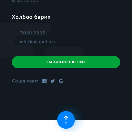
Холбоо барих
Холбоо барих
7039 9999
info@puppet.mn
САНАЛ ХҮСЭЛТ ИЛГЭЭХ
Сошл хаяг: