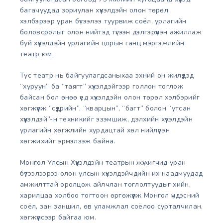
багачуудад зориулан хүүхэлдэйн олон төрөл
хэлбэрээр уран бүтээлээ туурвиж соёл, урлагийн
боловсролыг олон нийтэд түгээн дэлгэрүүлэн ажиллаж
буй хүүхэлдэйн урлагийн цорын ганц мэргэжлийн
театр юм.
Тус театр нь байгуулагдсаныхаа эхний он жилүүдэд
“хуруун” ба “таягт” хүүхэлдэйгээр голлон тоглож
байсан бол өнөө үед хүүхэлдэйн олон төрөл хэлбэрийг
хөгжүүлж “сүүдрийн”, “кварцын”, “багт” болон “утсан
хүүхэлдэй”-н техникийг эзэмшиж, дэлхийн хүүхэлдэйн
урлагийн хөгжлийн хурдацтай хөл нийлүүлэн
хөгжихийг эрмэлзэж байна.
Монгол Улсын Хүүхэлдэйн театрын жүжигчид уран
бүтээлээрээ олон улсын хүүхэлдэйчдийн их наадмуудад
амжилттай оролцож айлчлан тоглолтуудыг хийн,
харилцаа холбоо тогтоон өргөжүүлж Монгол үндэсний
соёл, зан заншил, өв уламжлал соёлоо сурталчилан,
хөгжүүлсээр байгаа юм.