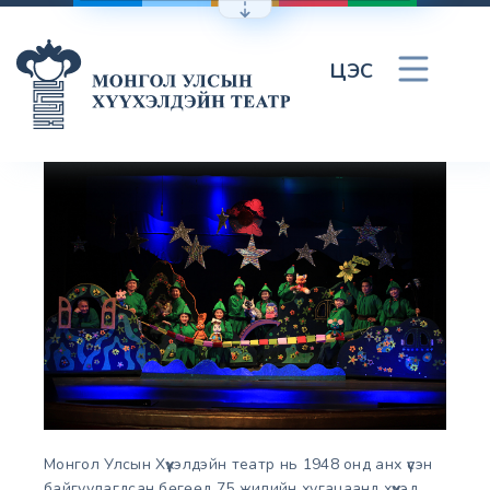
ЦЭС
Монгол Улсын Хүүхэлдэйн театр нь 1948 онд анх үүсэн
байгуулагдсан бөгөөд 75 жилийн хугацаанд хүүхэд,