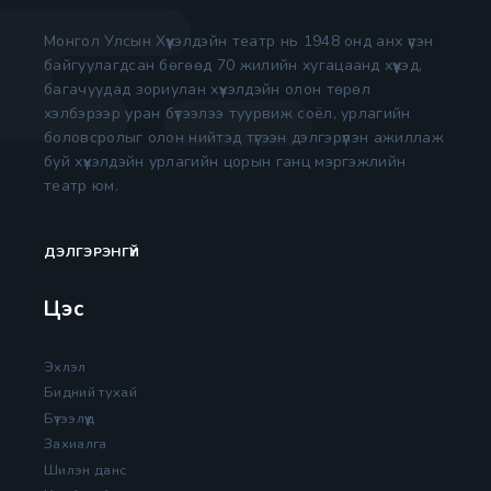
Монгол Улсын Хүүхэлдэйн театр нь 1948 онд анх үүсэн
байгуулагдсан бөгөөд 70 жилийн хугацаанд хүүхэд,
багачуудад зориулан хүүхэлдэйн олон төрөл
хэлбэрээр уран бүтээлээ туурвиж соёл, урлагийн
боловсролыг олон нийтэд түгээн дэлгэрүүлэн ажиллаж
буй хүүхэлдэйн урлагийн цорын ганц мэргэжлийн
театр юм.
ДЭЛГЭРЭНГҮЙ
Цэс
Эхлэл
Бидний тухай
Бүтээлүүд
Захиалга
Шилэн данс