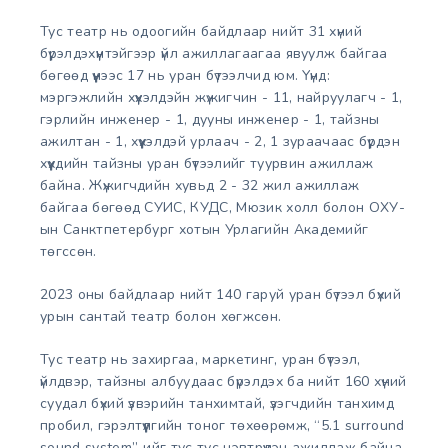
Тус театр нь одоогийн байдлаар нийт 31 хүний
бүрэлдэхүүнтэйгээр үйл ажиллагаагаа явуулж байгаа
бөгөөд үүнээс 17 нь уран бүтээлчид юм. Үүнд:
мэргэжлийн хүүхэлдэйн жүжигчин - 11, найруулагч - 1,
гэрлийн инженер - 1, дууны инженер - 1, тайзны
ажилтан - 1, хүүхэлдэй урлаач - 2, 1 зураачаас бүрдэн
хүүхдийн тайзны уран бүтээлийг туурвин ажиллаж
байна. Жүжигчдийн хувьд 2 - 32 жил ажиллаж
байгаа бөгөөд СУИС, КУДС, Мюзик холл болон ОХУ-
ын Санктпетербург хотын Урлагийн Академийг
төгссөн.
2023 оны байдлаар нийт 140 гаруй уран бүтээл бүхий
урын сантай театр болон хөгжсөн.
Тус театр нь захиргаа, маркетинг, уран бүтээл,
үйлдвэр, тайзны албуудаас бүрэлдэх ба нийт 160 хүний
суудал бүхий үзвэрийн танхимтай, үзэгчдийн танхимд
пробил, гэрэлтүүлгийн тоног төхөөрөмж, “5.1 surround
sound system”-ийг тус тус нэвтрүүлэн ажиллаж байна.