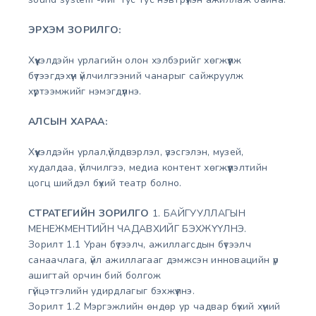
ЭРХЭМ ЗОРИЛГО:
Хүүхэлдэйн урлагийн олон хэлбэрийг хөгжүүлж
бүтээгдэхүүн үйлчилгээний чанарыг сайжруулж
хүртээмжийг нэмэгдүүлнэ.
АЛСЫН ХАРАА:
Хүүхэлдэйн урлал,үйлдвэрлэл, үзэсгэлэн, музей,
худалдаа, үйлчилгээ, медиа контент хөгжүүлэлтийн
цогц шийдэл бүхий театр болно.
СТРАТЕГИЙН ЗОРИЛГО
1. БАЙГУУЛЛАГЫН
МЕНЕЖМЕНТИЙН ЧАДАВХИЙГ БЭХЖҮҮЛНЭ.
Зорилт 1.1 Уран бүтээлч, ажиллагсдын бүтээлч
санаачлага, үйл ажиллагааг дэмжсэн инновацийн үр
ашигтай орчин бий болгож
гүйцэтгэлийн удирдлагыг бэхжүүлнэ.
Зорилт 1.2 Мэргэжлийн өндөр ур чадвар бүхий хүний