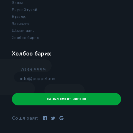
Эхлэл
Бидний тухай
Бүтээлүүд
Захиалга
Шилэн данс
Холбоо барих
Холбоо барих
7039 9999
info@puppet.mn
САНАЛ ХҮСЭЛТ ИЛГЭЭХ
Сошл хаяг: