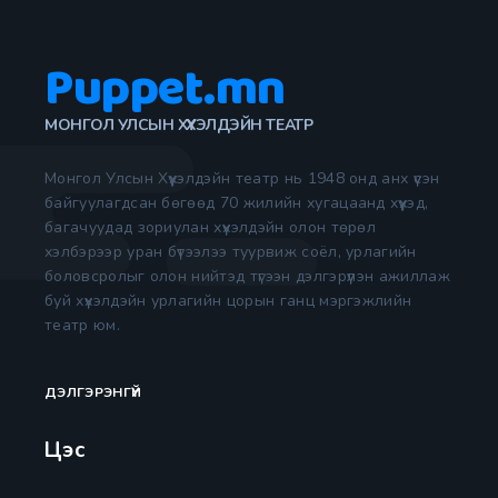
Puppet.mn
МОНГОЛ УЛСЫН ХҮҮХЭЛДЭЙН ТЕАТР
Монгол Улсын Хүүхэлдэйн театр нь 1948 онд анх үүсэн
байгуулагдсан бөгөөд 70 жилийн хугацаанд хүүхэд,
багачуудад зориулан хүүхэлдэйн олон төрөл
хэлбэрээр уран бүтээлээ туурвиж соёл, урлагийн
боловсролыг олон нийтэд түгээн дэлгэрүүлэн ажиллаж
буй хүүхэлдэйн урлагийн цорын ганц мэргэжлийн
театр юм.
ДЭЛГЭРЭНГҮЙ
Цэс