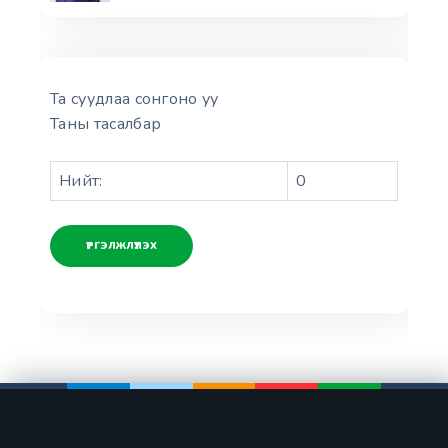
Та суудлаа сонгоно уу
Таны тасалбар
Нийт:
0
ҮРГЭЛЖЛҮҮЛЭХ